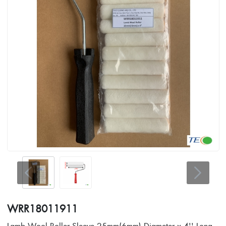
WRR18011911
Lamb Wool Roller Sleeve 25mm(6mm) Diameter x 4'' Long