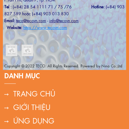
Tel :
(+84) 28 54 1111 71 / 75 /76
Hotline:
(+84) 903
827 589 hoặc (+84) 903 013 830
Email:
teco@tecovn.com
-
info@tecovn.com
Website:
https://www.tecovn.com
Copyright © 2022 TECO. All Rights Reserved. Powered by Nina Co.,Ltd
DANH MỤC
TRANG CHỦ
GIỚI THIỆU
ỨNG DỤNG