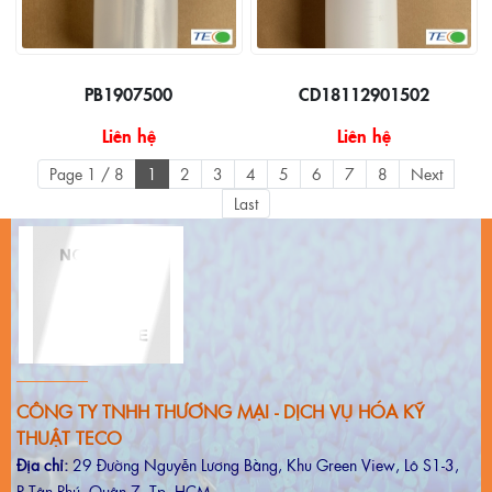
PB1907500
CD18112901502
Liên hệ
Liên hệ
Page 1 / 8
1
2
3
4
5
6
7
8
Next
Last
CÔNG TY TNHH THƯƠNG MẠI - DỊCH VỤ HÓA KỸ
THUẬT TECO
Địa chỉ:
29 Đường Nguyễn Lương Bằng, Khu Green View, Lô S1-3,
P.Tân Phú, Quận 7, Tp. HCM