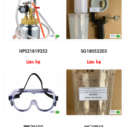
HPS21819252
SG18052203
Liên hệ
Liên hệ
PPE20102
MC19915