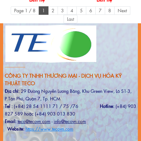
Page 1 / 8
1
2
3
4
5
6
7
8
Next
Last
CÔNG TY TNHH THƯƠNG MẠI - DỊCH VỤ HÓA KỸ
THUẬT TECO
Địa chỉ:
29 Đường Nguyễn Lương Bằng, Khu Green View, Lô S1-3,
P.Tân Phú, Quận 7, Tp. HCM
Tel :
(+84) 28 54 1111 71 / 75 /76
Hotline:
(+84) 903
827 589 hoặc (+84) 903 013 830
Email:
teco@tecovn.com
-
info@tecovn.com
Website:
https://www.tecovn.com