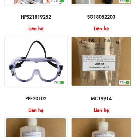
HPS21819252
SG18052203
Liên hệ
Liên hệ
PPE20102
MC19914
Liên hệ
Liên hệ