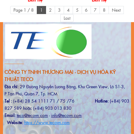
Page 1 / 8
1
2
3
4
5
6
7
8
Next
Last
CÔNG TY TNHH THƯƠNG MẠI - DỊCH VỤ HÓA KỸ
THUẬT TECO
Địa chỉ:
29 Đường Nguyễn Lương Bằng, Khu Green View, Lô S1-3,
P.Tân Phú, Quận 7, Tp. HCM
Tel :
(+84) 28 54 1111 71 / 75 /76
Hotline:
(+84) 903
827 589 hoặc (+84) 903 013 830
Email:
teco@tecovn.com
-
info@tecovn.com
Website:
https://www.tecovn.com