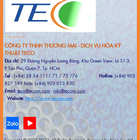
CÔNG TY TNHH THƯƠNG MẠI - DỊCH VỤ HÓA KỸ
THUẬT TECO
Địa chỉ:
29 Đường Nguyễn Lương Bằng, Khu Green View, Lô S1-3,
P.Tân Phú, Quận 7, Tp. HCM
Tel :
(+84) 28 54 1111 71 / 75 /76
Hotline:
(+84) 903
827 589 hoặc (+84) 903 013 830
Email:
teco@tecovn.com
-
info@tecovn.com
Website:
https://www.tecovn.com
Copyright © 2022 TECO. All Rights Reserved. Powered by Nina Co.,Ltd