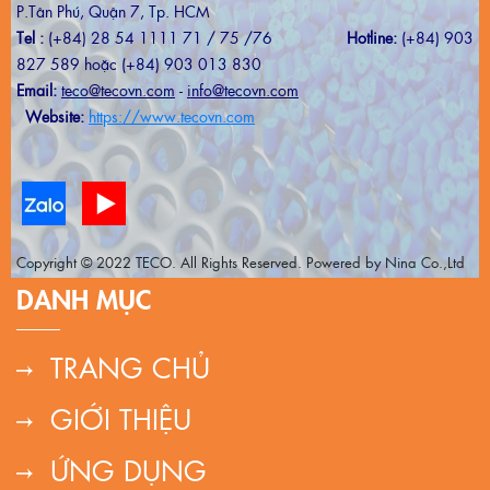
P.Tân Phú, Quận 7, Tp. HCM
Tel :
(+84) 28 54 1111 71 / 75 /76
Hotline:
(+84) 903
827 589 hoặc (+84) 903 013 830
Email:
teco@tecovn.com
-
info@tecovn.com
Website:
https://www.tecovn.com
Copyright © 2022 TECO. All Rights Reserved. Powered by Nina Co.,Ltd
DANH MỤC
TRANG CHỦ
GIỚI THIỆU
ỨNG DỤNG