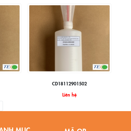
CD18112901502
Liên hệ
ANH MỤC
MÃ QR