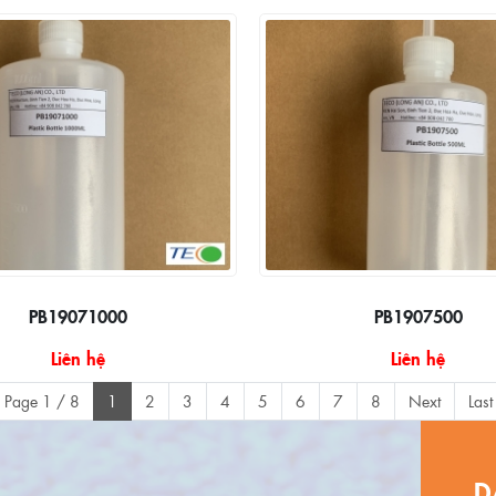
PB19071000
PB1907500
Liên hệ
Liên hệ
Page 1 / 8
1
2
3
4
5
6
7
8
Next
Last
D