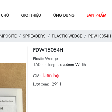
 CHỦ
GIỚI THIỆU
ỨNG DỤNG
SẢN PHẨM
OMPOSITE
SPREADERS
PLASTIC WEDGE
PDW15054H
PDW15054H
Plastic Wedge
150mm Length x 54mm Width
Liên hệ
Giá:
Lượt xem:
2911