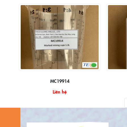
MC19914
Liên hệ