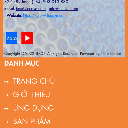
827 589 hoặc (+84) 903 013 830
Email:
teco@tecovn.com
-
info@tecovn.com
Website:
https://www.tecovn.com
Copyright © 2022 TECO. All Rights Reserved. Powered by Nina Co.,Ltd
DANH MỤC
TRANG CHỦ
GIỚI THIỆU
ỨNG DỤNG
SẢN PHẨM