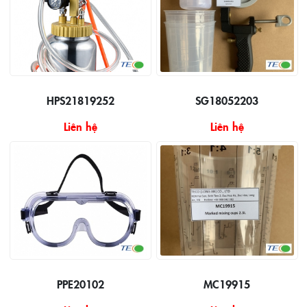
HPS21819252
SG18052203
Liên hệ
Liên hệ
PPE20102
MC19915