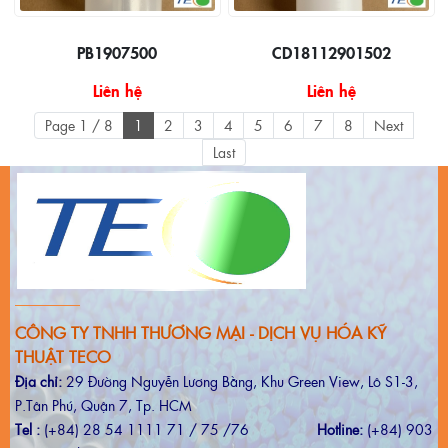
PB1907500
CD18112901502
Liên hệ
Liên hệ
Page 1 / 8
1
2
3
4
5
6
7
8
Next
Last
CÔNG TY TNHH THƯƠNG MẠI - DỊCH VỤ HÓA KỸ
THUẬT TECO
Địa chỉ:
29 Đường Nguyễn Lương Bằng, Khu Green View, Lô S1-3,
P.Tân Phú, Quận 7, Tp. HCM
Tel :
(+84) 28 54 1111 71 / 75 /76
Hotline:
(+84) 903