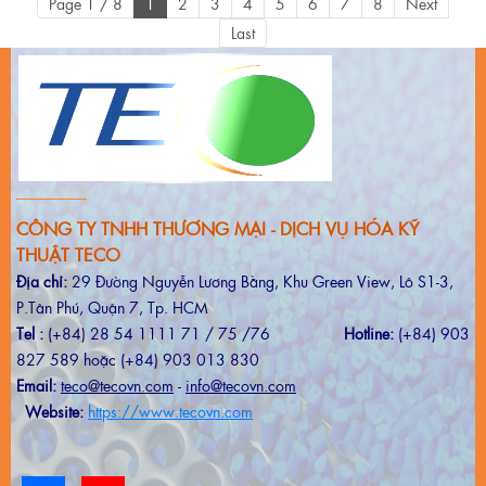
Page 1 / 8
1
2
3
4
5
6
7
8
Next
Last
CÔNG TY TNHH THƯƠNG MẠI - DỊCH VỤ HÓA KỸ
THUẬT TECO
Địa chỉ:
29 Đường Nguyễn Lương Bằng, Khu Green View, Lô S1-3,
P.Tân Phú, Quận 7, Tp. HCM
Tel :
(+84) 28 54 1111 71 / 75 /76
Hotline:
(+84) 903
827 589 hoặc (+84) 903 013 830
Email:
teco@tecovn.com
-
info@tecovn.com
Website:
https://www.tecovn.com