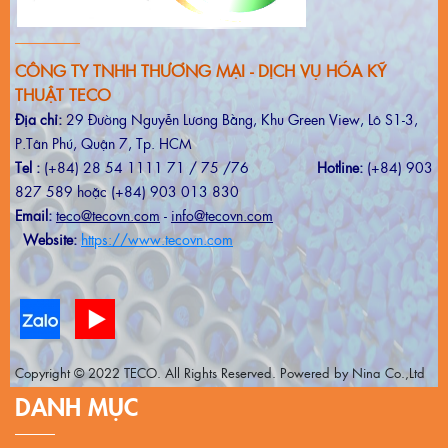
CÔNG TY TNHH THƯƠNG MẠI - DỊCH VỤ HÓA KỸ
THUẬT TECO
Địa chỉ:
29 Đường Nguyễn Lương Bằng, Khu Green View, Lô S1-3,
P.Tân Phú, Quận 7, Tp. HCM
Tel :
(+84) 28 54 1111 71 / 75 /76
Hotline:
(+84) 903
827 589 hoặc (+84) 903 013 830
Email:
teco@tecovn.com
-
info@tecovn.com
Website:
https://www.tecovn.com
Copyright © 2022 TECO. All Rights Reserved. Powered by Nina Co.,Ltd
DANH MỤC