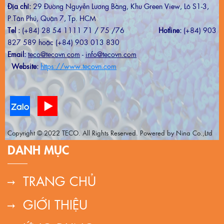
Địa chỉ:
29 Đường Nguyễn Lương Bằng, Khu Green View, Lô S1-3,
P.Tân Phú, Quận 7, Tp. HCM
Tel :
(+84) 28 54 1111 71 / 75 /76
Hotline:
(+84) 903
827 589 hoặc (+84) 903 013 830
Email:
teco@tecovn.com
-
info@tecovn.com
Website:
https://www.tecovn.com
Copyright © 2022 TECO. All Rights Reserved. Powered by Nina Co.,Ltd
DANH MỤC
TRANG CHỦ
GIỚI THIỆU