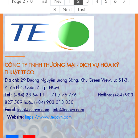
Page 2 / 8
First
Prev
1
2
3
4
5
6
7
8
Next
Last
CÔNG TY TNHH THƯƠNG MẠI - DỊCH VỤ HÓA KỸ
THUẬT TECO
Địa chỉ:
29 Đường Nguyễn Lương Bằng, Khu Green View, Lô S1-3,
P.Tân Phú, Quận 7, Tp. HCM
Tel :
(+84) 28 54 1111 71 / 75 /76
Hotline:
(+84) 903
827 589 hoặc (+84) 903 013 830
Email:
teco@tecovn.com
-
info@tecovn.com
Website:
https://www.tecovn.com