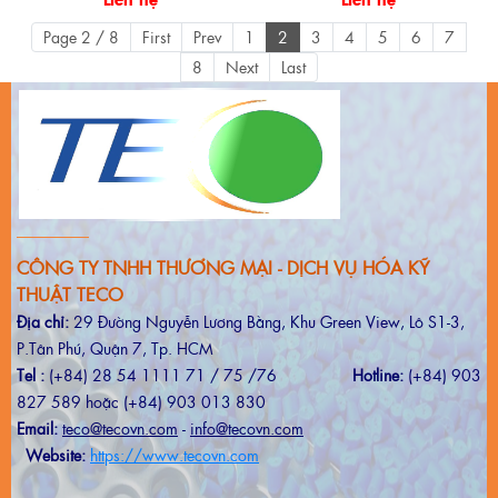
Page 2 / 8
First
Prev
1
2
3
4
5
6
7
8
Next
Last
CÔNG TY TNHH THƯƠNG MẠI - DỊCH VỤ HÓA KỸ
THUẬT TECO
Địa chỉ:
29 Đường Nguyễn Lương Bằng, Khu Green View, Lô S1-3,
P.Tân Phú, Quận 7, Tp. HCM
Tel :
(+84) 28 54 1111 71 / 75 /76
Hotline:
(+84) 903
827 589 hoặc (+84) 903 013 830
Email:
teco@tecovn.com
-
info@tecovn.com
Website:
https://www.tecovn.com